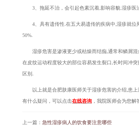
3、拖延不治，会引起色素沉着,影响容貌.湿疹医
4、具有遗传性.在五大易遗传的疾病中,湿疹就位列
50%.
湿疹危害是渗液更少或枯燥而结痂,通常和鳞屑混合
在皮纹运动程度较大的部位容易发生裂口,长时间冲突
区别.
以上就是合肥肤康医师关于湿疹危害的介绍,患上湿
有什么疑问，可以点击
在线咨询
，我院医师会为您解
上一篇：
急性湿疹病人的饮食要注意哪些