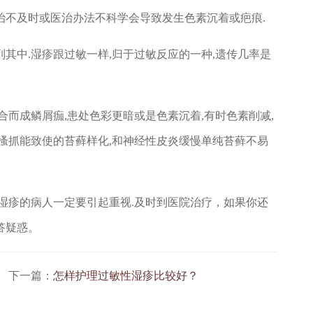
治不及时或医治办法不科学会导致发生色素沉着或疤痕.
其中.湿疹跟过敏一样,归于过敏反应的一种,遗传几率是
而成鳞屑痂,患处色彩更暗或是色素沉着,有时色素削减,
搔抓能致使的苔藓样化,和神经性皮炎缓慢单纯苔藓不易
疹的病人一定要引起重视.及时到医院治疗，如果你还
答疑惑。
下一篇：
怎样护理过敏性湿疹比较好？