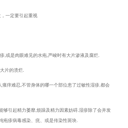
,或是肉眼难见的水疱,严峻时有大片渗液及腐烂.
大片的溃烂.
瘙痒难忍,不管身体的哪一个部位患了过敏性湿疹,都会
够引起精力萎靡,烦躁及精力因素妨碍.湿疹除了会并发
纯疱疹病毒感染、疣、或是传染性斑块.