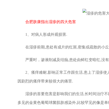
合肥肤康指出湿疹的四大危害
1、对病人形成外观损害.
在湿疹前期,患处有成片的红斑,密集或疏散的小丘疹
严重时，渗液削减及结痂,患处由鲜红变暗红,没有
2、瘙痒难耐,影响正常工作跟生活.患上了湿疹使人
因剧烈的瘙痒带来较很大的痛苦.
湿疹的首要危害是影响我们的生活,长时间治疗不能
多见的金黄色葡萄球菌肌肤感染外,比较罕见的像是单