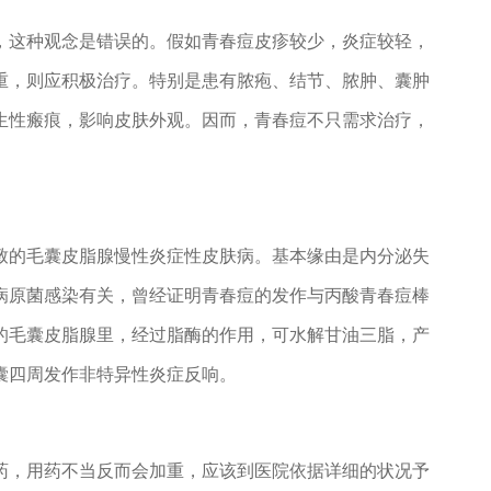
这种观念是错误的。假如青春痘皮疹较少，炎症较轻，
重，则应积极治疗。特别是患有脓疱、结节、脓肿、囊肿
生性瘢痕，影响皮肤外观。因而，青春痘不只需求治疗，
的毛囊皮脂腺慢性炎症性皮肤病。基本缘由是内分泌失
病原菌感染有关，曾经证明青春痘的发作与丙酸青春痘棒
的毛囊皮脂腺里，经过脂酶的作用，可水解甘油三脂，产
囊四周发作非特异性炎症反响。
，用药不当反而会加重，应该到医院依据详细的状况予